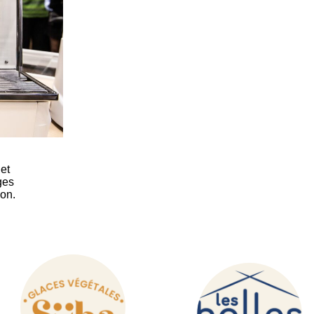
 et
ges
ion.