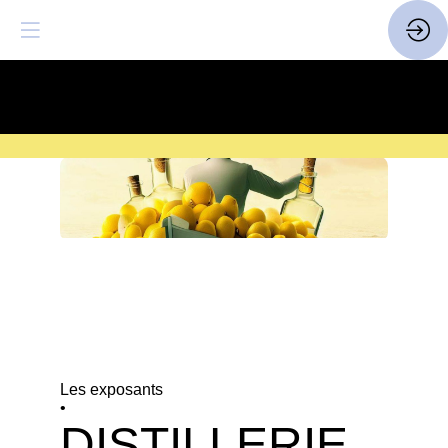
SAVE THE DATE
| 14 > 16
FEVRIER 2027 |
ICI
Les exposants
•
DISTILLERIE