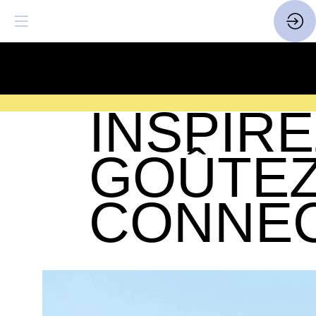
SAVE THE DATE
| 14 > 16
FEVRIER 2027 |
ICI
INSPIRE
GOÛTEZ
CONNE