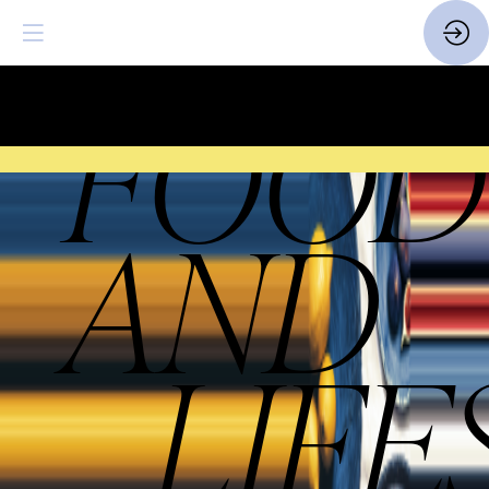
FOOD
SAVE THE DATE
| 14 > 16
FEVRIER 2027 |
ICI
LIFE