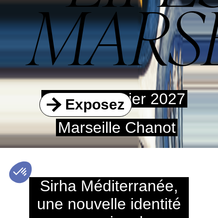
MARS
14 - 16 Février 2027
Exposez
Marseille Chanot
Sirha Méditerranée,
une nouvelle identité