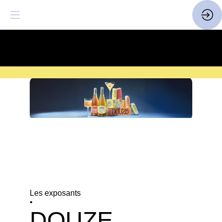
SAVE THE DATE
| 14 > 16
FEVRIER 2027 |
ICI
Les exposants
•
DOUZE