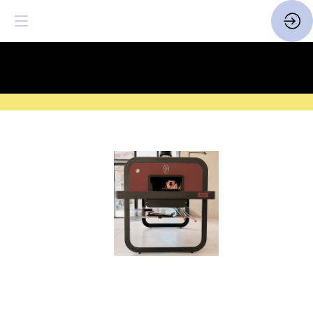
SAVE THE DATE
| 14 > 16
FEVRIER 2027 |
ICI
LE
FLAMBEUR
PRO
120
Site