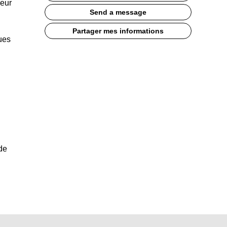
leur
Send a message
Partager mes informations
ues
de