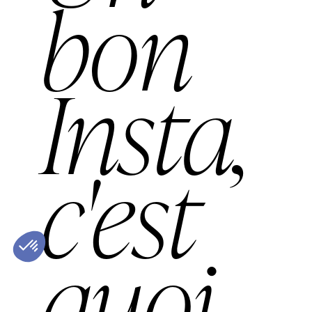
bon
Insta,
c'est
quoi