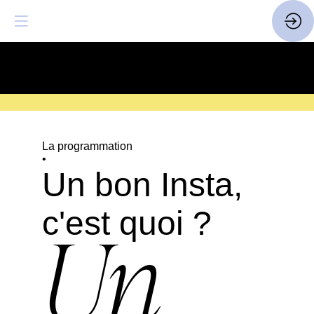
SAVE THE DATE
| 14 > 16
FEVRIER 2027 |
ICI
La programmation
•
Un bon Insta,
c'est quoi ?
Un