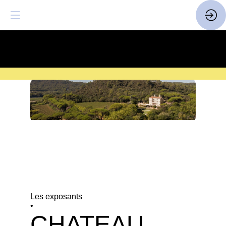
SAVE THE DATE
| 14 > 16
FEVRIER 2027 |
ICI
Les exposants
•
CHATEAU