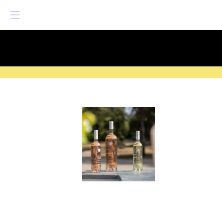
SAVE THE DATE
| 14 > 16
FEVRIER 2027 |
ICI
La
Belle
Vie
en
Provence,