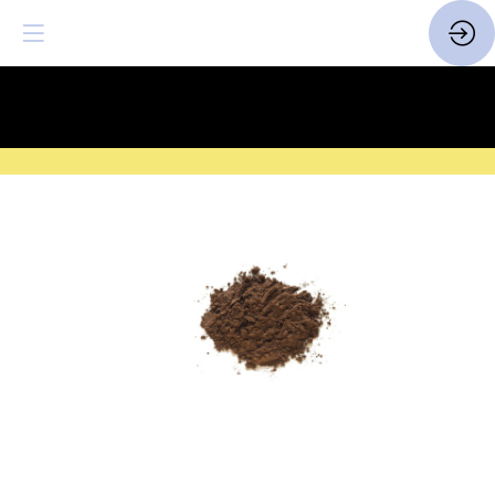
SAVE THE DATE
| 14 > 16
FEVRIER 2027 |
ICI
Poudre
de
vanille
de
Madagascar