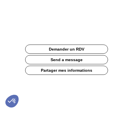
1kg
Site
Web
Description
Demander un RDV
Poudre
de
Send a message
vanille
Bourbon
Partager mes informations
de
Madagascar
100%
naturelle
obtenue
à
partir
des
gousses
entières,
broyées