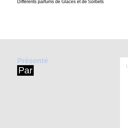
Différents parfums de Glaces et de Sorbets
Présenté
Par