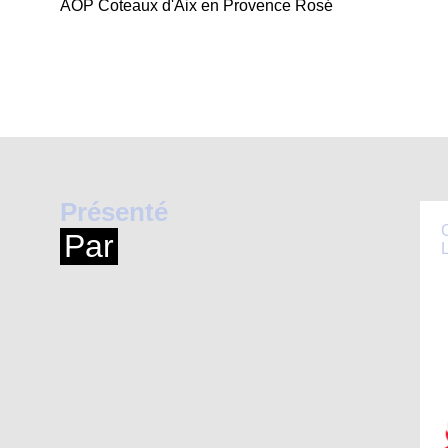
AOP Coteaux d'Aix en Provence Rosé
Présenté
Par