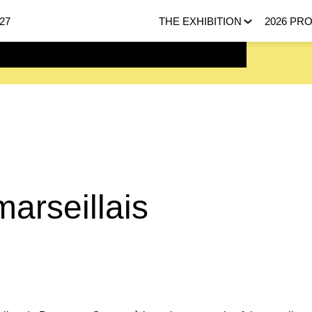
27
THE EXHIBITION
2026 PR
 FEBRUARY 2027 |
HERE
arseillais