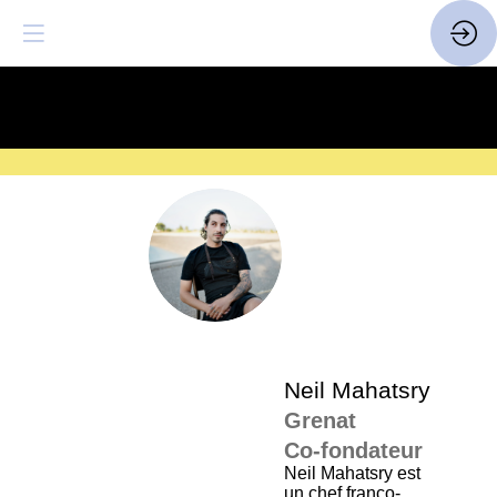
SAVE THE DATE
| 14 > 16
FEVRIER 2027 |
ICI
La
pro
NM
•
SP
•
Nei
Neil
Mahatsry
Grenat
Co-fondateur
Neil Mahatsry est
un chef franco-