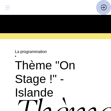
SAVE THE DATE
| 14 > 16
FEVRIER 2027 |
ICI
La programmation
•
Thème "On
Stage !" -
Islande