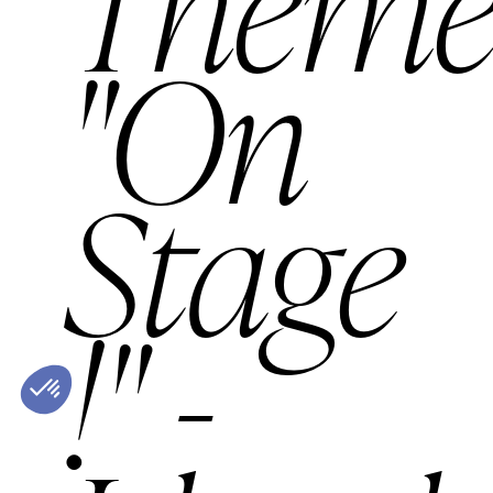
Thèm
"On
Stage
!" -