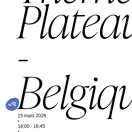
Platea
-
Belgiq
15 mars 2026
•
16:00
-
16:45
•