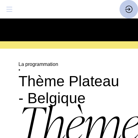
SAVE THE DATE
| 14 > 16
FEVRIER 2027 |
ICI
La programmation
•
Thème Plateau
- Belgique
Thèm