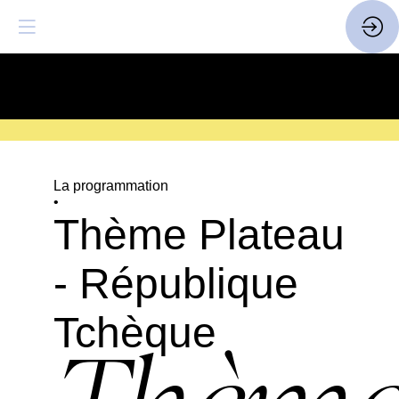
SAVE THE DATE
| 14 > 16
FEVRIER 2027 |
ICI
La programmation
•
Thème Plateau
- République
Tchèque