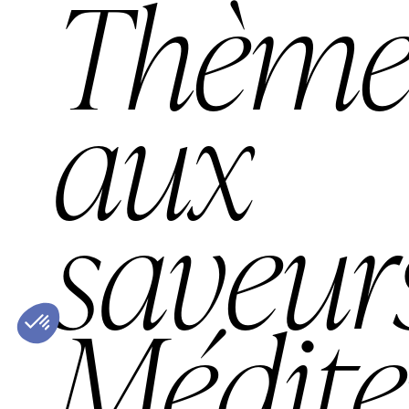
Thèm
aux
saveur
Médite