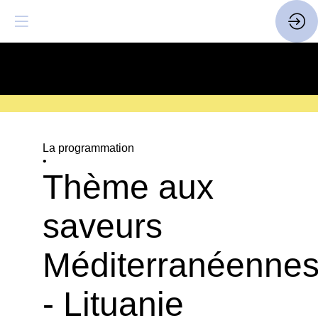
SAVE THE DATE
| 14 > 16
FEVRIER 2027 |
ICI
La programmation
•
Thème aux
saveurs
Méditerranéenne
- Lituanie