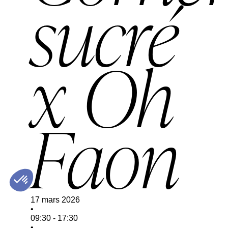
sucré
x Oh
Faon
17 mars 2026
•
09:30
-
17:30
•