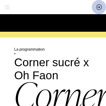
SAVE THE DATE
| 14 > 16
FEVRIER 2027 |
ICI
La programmation
•
Corner sucré x
Oh Faon
Corne