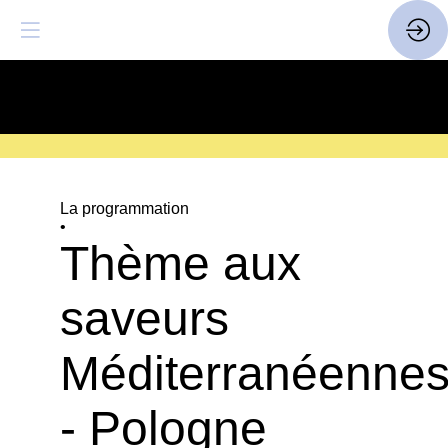
SAVE THE DATE
| 14 > 16
FEVRIER 2027 |
ICI
La programmation
•
Thème aux
saveurs
Méditerranéenne
- Pologne