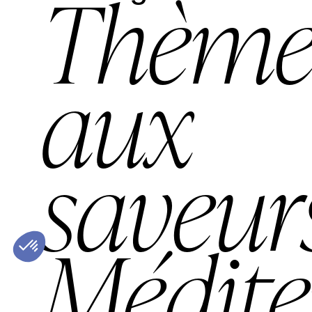
Thèm
aux
saveur
Médite