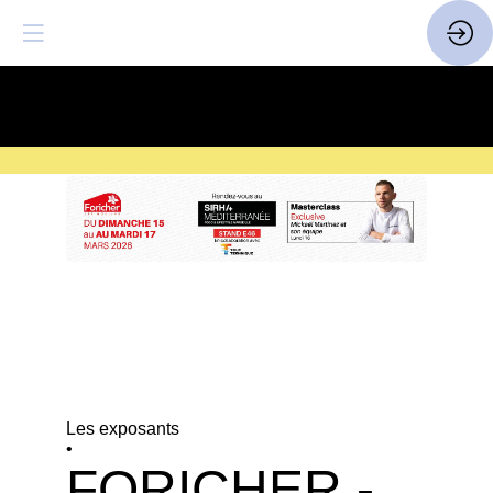
SAVE THE DATE
| 14 > 16
FEVRIER 2027 |
ICI
Les exposants
•
FORICHER -