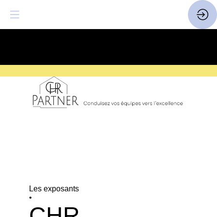
SAVE THE DATE
| 14 > 16
FEVRIER 2027 |
ICI
Les exposants
•
CHR