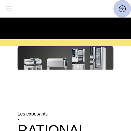
SAVE THE DATE
| 14 > 16
FEVRIER 2027 |
ICI
Les exposants
•
RATIONAL