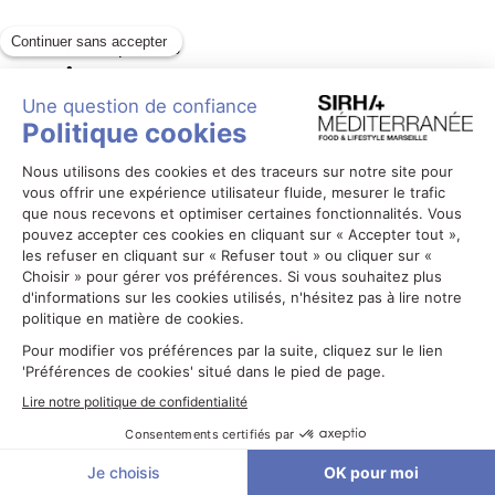
Les exposants
•
FRUIT AT
HOME -
CITRON
CAVIAR