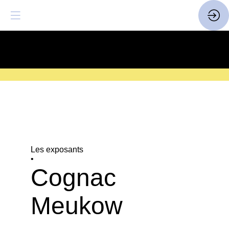
SAVE THE DATE
| 14 > 16
FEVRIER 2027 |
ICI
Les exposants
•
Cognac
Meukow