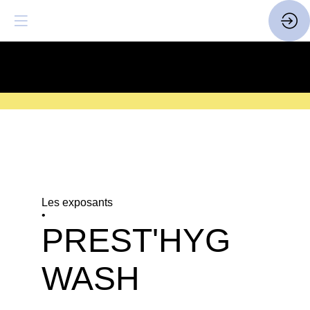
SAVE THE DATE
| 14 > 16
FEVRIER 2027 |
ICI
Les exposants
•
PREST'HYG
WASH