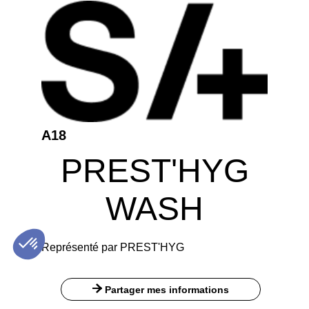
A18
PREST'HYG
WASH
Représenté par PREST'HYG
Partager mes informations