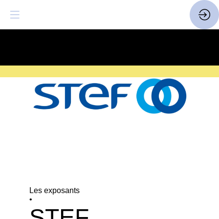
SAVE THE DATE
| 14 > 16
FEVRIER 2027 |
ICI
Les exposants
•
STEF