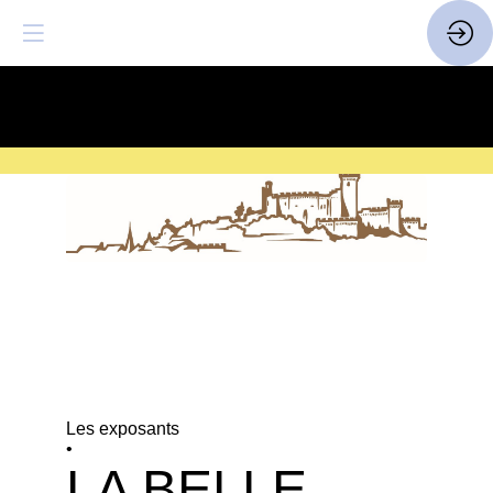
SAVE THE DATE
| 14 > 16
FEVRIER 2027 |
ICI
Les exposants
•
LA BELLE