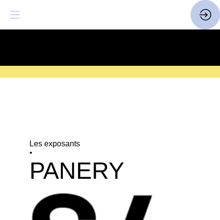
SAVE THE DATE
| 14 > 16
FEVRIER 2027 |
ICI
Les exposants
•
PANERY