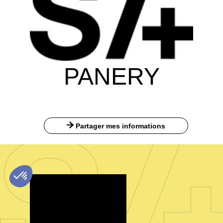
PANERY
Partager mes informations
Téléchargez
l’app Sirha
Connect