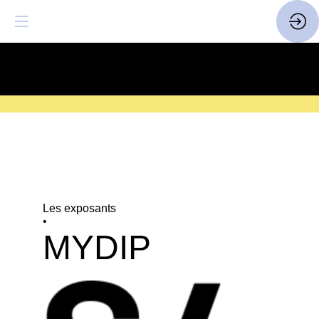
SAVE THE DATE
| 14 > 16
FEVRIER 2027 |
ICI
Les exposants
•
MYDIP