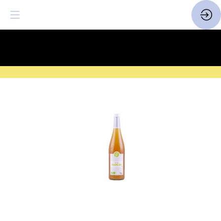
SAVE THE DATE
| 14 > 16
FEVRIER 2027 |
ICI
Pur
Jus
Pomme
BIO
Site