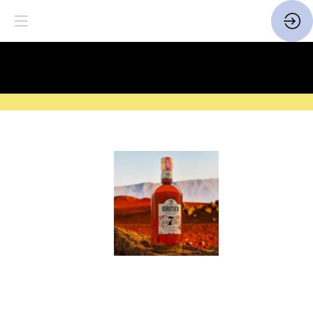
SAVE THE DATE
| 14 > 16
FEVRIER 2027 |
ICI
Rhum
vieux
7
ans
Site