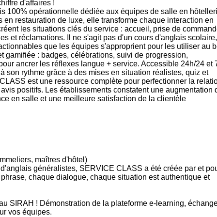
ffre d'affaires !
 100% opérationnelle dédiée aux équipes de salle en hôteller
 en restauration de luxe, elle transforme chaque interaction en
créent les situations clés du service : accueil, prise de command
es et réclamations. Il ne s'agit pas d'un cours d'anglais scolaire,
ionnables que les équipes s'approprient pour les utiliser au 
 gamifiée : badges, célébrations, suivi de progression,
ur ancrer les réflexes langue + service. Accessible 24h/24 et 7
 son rythme grâce à des mises en situation réalistes, quiz et
CLASS est une ressource complète pour perfectionner la relati
es avis positifs. Les établissements constatent une augmentation 
e en salle et une meilleure satisfaction de la clientèle
mmeliers, maîtres d'hôtel)
s d'anglais généralistes, SERVICE CLASS a été créée par et po
 phrase, chaque dialogue, chaque situation est authentique et
u SIRAH ! Démonstration de la plateforme e-learning, échang
ur vos équipes.