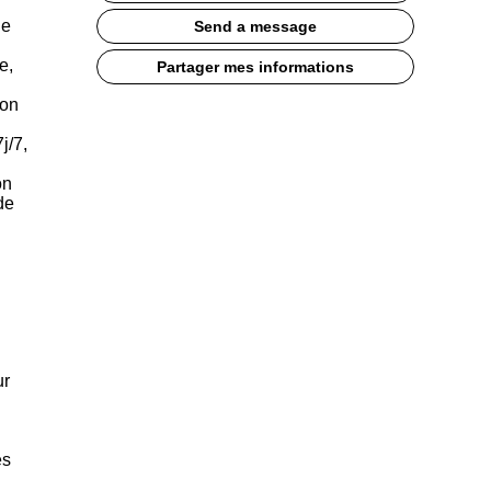
ie
Send a message
e,
Partager mes informations
bon
j/7,
on
de
ur
es