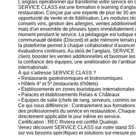
L'anglais opérationnel qui transforme votre service en chi
SERVICE CLASS est une formation e learning d'anglais
restauration. Conçue par une experte de plus de 30 ans
opportunité de vente et de fidélisation. Les modules ré
conseils vins, gestion des allergies, ventes additionnell
mais d'un ensemble de phrases types immédiatement act
moment pendant le service. La pédagogie est ludique et
communauté dédiée (Discord) et aide mémoire terrain po
la plateforme permet à chaque collaborateur d'avancer à
évaluations continues. Au-delà de l'anglais, SERVICE 
client, booster les ventes additionnelles et favoriser l
la confiance des équipes, une amélioration de l'ambianc
internationale.
À qui s'adresse SERVICE CLASS ?
• Restaurants gastronomiques et bistronomiques
• Hôtels 4* et 5* (restaurants d'hôtels)
• Établissements en zones touristiques internationales
• Palaces et établissements Relais & Châteaux
• Équipes de salle (chefs de rang, serveurs, commis so
Ce qui nous différencie : Contrairement aux formation
des professionnels du service en restauration. Chaque
directement applicable le jour même en service.
Certification : REC Riviera est certifié Qualiopi.
Venez découvrir SERVICE CLASS sur notre stand S5 a
sur vos besoins spécifiques et solutions sur-mesure po