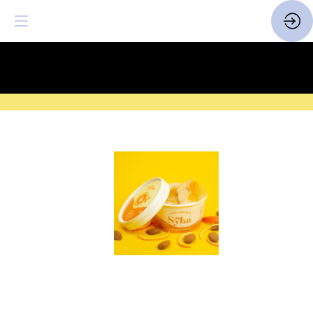
SAVE THE DATE
| 14 > 16
FEVRIER 2027 |
ICI
Glace
végétale
Amande
fleur
d'oranger