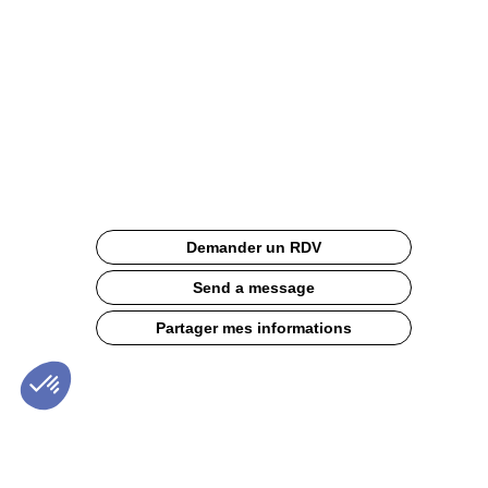
coulis
d'abricot
Site
Web
Description
Demander un RDV
La
douceur
Send a message
de
l'amande
Partager mes informations
et
de
l'abricot,
la
délicatesse
de
la
fleur