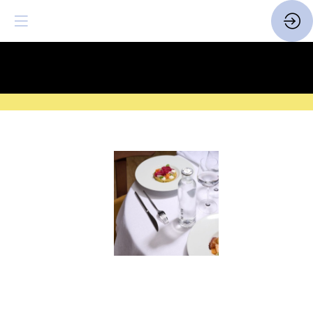
SAVE THE DATE
| 14 > 16
FEVRIER 2027 |
ICI
Eau
BE
WTR
Embouteillée
Scellée