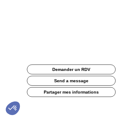
et
Consignée
Site
Web
Description
Demander un RDV
L’Eau
BE
Send a message
WTR
Embouteillée
Partager mes informations
Scellée
et
Consignée
repose
sur
un
modèle
circulaire