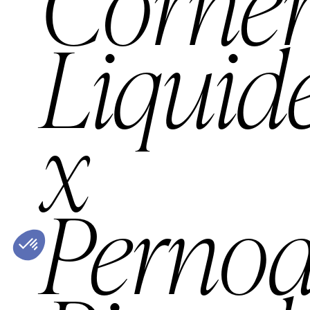
Corne
Liquid
x
Perno