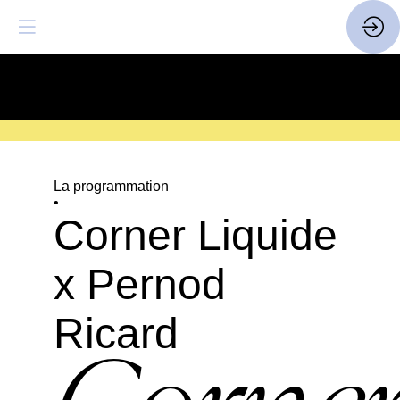
SAVE THE DATE
| 14 > 16
FEVRIER 2027 |
ICI
La programmation
•
Corner Liquide
x Pernod
Ricard