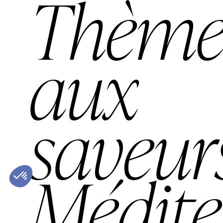
Thèm
aux
saveur
Médite