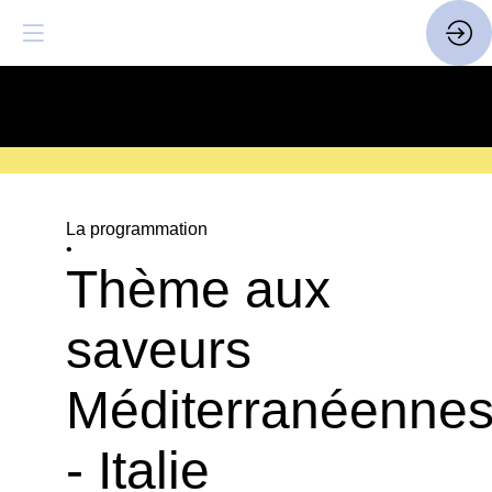
SAVE THE DATE
| 14 > 16
FEVRIER 2027 |
ICI
La programmation
•
Thème aux
saveurs
Méditerranéenne
- Italie