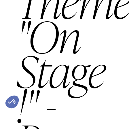
Thèm
"On
Stage
!" -