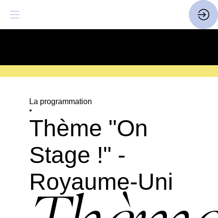
SAVE THE DATE
| 14 > 16
FEVRIER 2027 |
ICI
La programmation
•
Thème "On
Stage !" -
Royaume-Uni