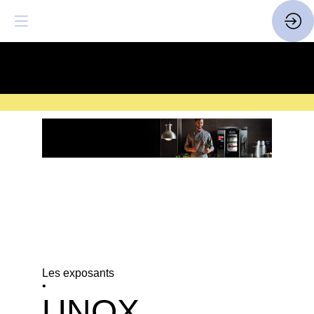
SAVE THE DATE
| 14 > 16
FEVRIER 2027 |
ICI
Les exposants
•
UNOX