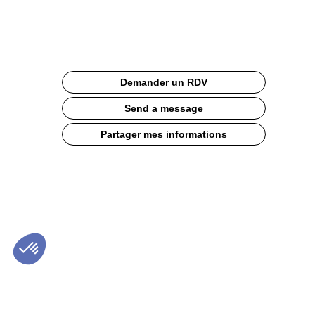
Site
Web
Description
Demander un RDV
KIT
COUVERTS
Send a message
4
en
Partager mes informations
1
Fourchette,
couteau,
cuillère,
serviette.
Essentiel
pour
chaque
repas,
combinaison
parfaite.
Made
in