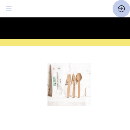
SAVE THE DATE
| 14 > 16
FEVRIER 2027 |
ICI
KIT
COUVERTS
4
en
1