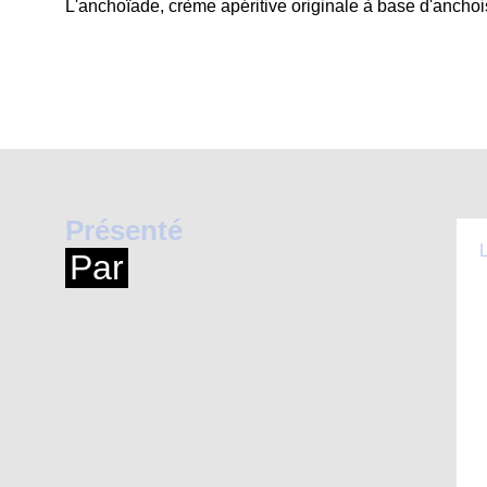
L'anchoïade, crème apéritive originale à base d'anchoi
Présenté
Par