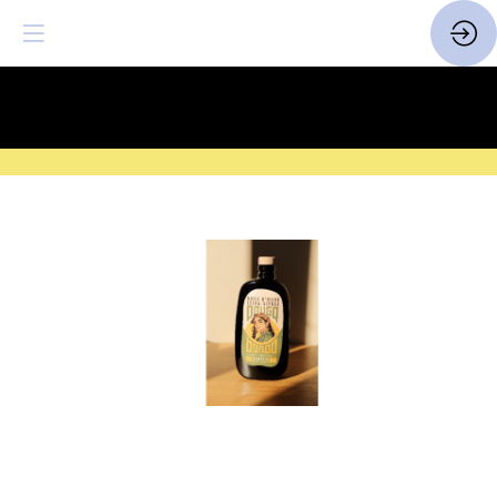
SAVE THE DATE
| 14 > 16
FEVRIER 2027 |
ICI
huile
d'olive
50cl
pack
decouverte