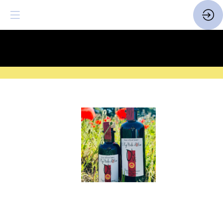
SAVE THE DATE
| 14 > 16
FEVRIER 2027 |
ICI
Huile
d'olive
Maturée
Site
Web
Documentation