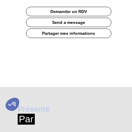
Description
Demander un RDV
Huile
d'olive
Send a message
Vierge
Maturée
Partager mes informations
AOP
Aix-
en-
Provence
Présenté
Par