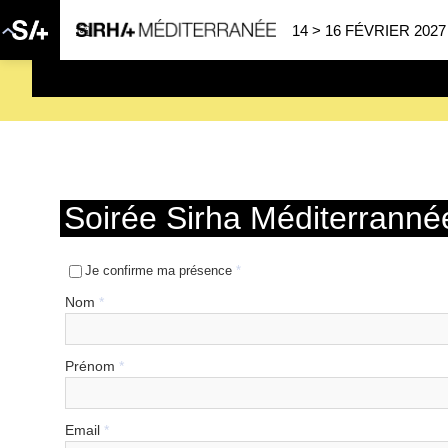
14 > 16 FÉVRIER 2027
SAVE THE DATE
| 14 > 16
Soirée Sirha Méditerran
Je confirme ma présence
*
Nom
*
Prénom
*
Email
*