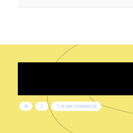
Téléchargez l’app Sirha C
et profitez pleinemen
évènements.
JE ME CONNECTE