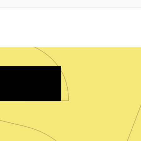
onnect
t
de nos